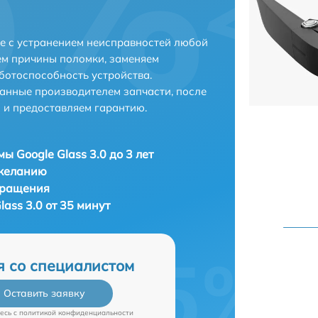
ве с устранением неисправностей любой
ем причины поломки, заменяем
ботоспособность устройства.
анные производителем запчасти, после
 и предоставляем гарантию.
ы Google Glass 3.0 до 3 лет
 желанию
бращения
lass 3.0 от 35 минут
я со специалистом
Оставить заявку
есь c
политикой конфиденциальности