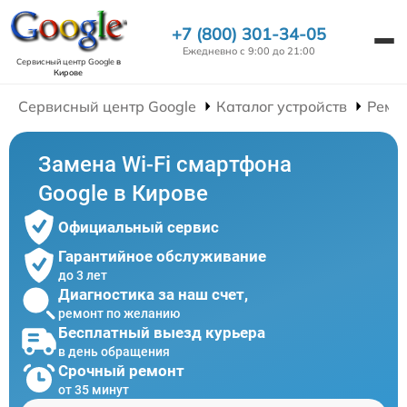
+7 (800) 301-34-05
Ежедневно с 9:00 до 21:00
Сервисный центр Google
в
Кирове
Сервисный центр Google
Каталог устройств
Ремо
Замена Wi-Fi смартфона
Google в Кирове
Официальный сервис
Гарантийное обслуживание
до 3 лет
Диагностика за наш счет,
ремонт по желанию
Бесплатный выезд курьера
в день обращения
Срочный ремонт
от 35 минут