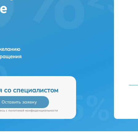
ве
 желанию
бращения
я со специалистом
Оставить заявку
есь c
политикой конфиденциальности