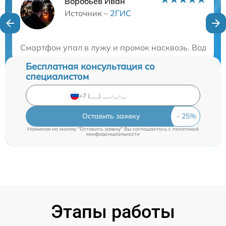
Воробьев Иван
Нужна консультация?
Источник –
2ГИС
Закажите бесплатную консультацию
Смартфон упал в лужу и промок насквозь. Вода прон
Бесплатная консультация со
специалистом
Оставить заявку
Нажимая на кнопку "Оставить заявку" Вы соглашаетесь c
политикой
конфиденциальности
Этапы работы